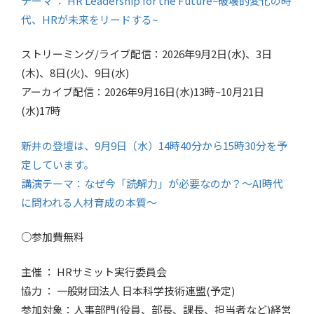
テーマ ： HR Leadership for the Future~破壊的変化の時
代、HRが未来をリードする~
ストリーミング/ライブ配信：2026年9月2日(水)、3日
(木)、8日(火)、9日(水)
アーカイブ配信：2026年9月16日(水)13時~10月21日
(水)17時
新井の登壇は、9月9日（水）14時40分から15時30分を予
定しています。
講演テーマ：なぜ今「読解力」が必要なのか？～AI時代
に問われる人材育成の本質～
○参加費無料
主催 ： HRサミット実行委員会
協力 ： 一般財団法人 日本科学技術連盟(予定)
参加対象：人事部門(役員、部長、課長、担当者など)経営