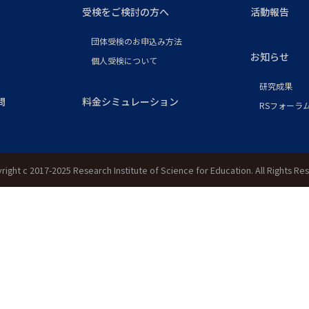
受検をご検討の方へ
活動報告
団体受検のお申込み方法
お知らせ
個人受検について
研究成果
問
料金シミュレーション
RSフォーラム
right c 2017-2025 Research Institute of Science for Education. All Rights Re