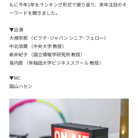
もに今年1年をランキング形式で振り返り、来年注目のキ
ーワードを聞きました。
▼出演
大槻奈那 （ピクテ･ジャパン シニア･フェロー）
中北浩爾 （中央大学 教授）
新井紀子 （国立情報学研究所 教授）
長内厚 （早稲田大学ビジネススクール 教授）
▼MC
国山ハセン