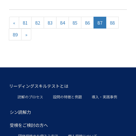
«
81
82
83
84
85
86
87
88
89
»
リーディングスキルテストとは
読解のプロセス
設問の特徴と例題
導入・実践事例
シン読解力
受検をご検討の方へ
団体受検のお申込み方法
個人受検について